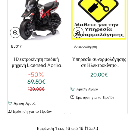
BJ017
συναρμολόγηση
Νέο Προϊόν
Bestseler
Ηλεκτροκίνητη παιδική
Υπηρεσία συναρμολόγησης
μηχανή Licensed Aprilia
σε Ηλεκτροκίνητο
Dorsoduro 900 6V σε
Αυτοκίνητο ή ηλεκτροκίνητη
-50%
20.00€
Μαύρο - Κόκκινο Χρώμα
μηχανή
69.50€
139.00€
Άμεση Αγορά
Ερώτηση για το Προϊόν
Άμεση Αγορά
Ερώτηση για το Προϊόν
Εμφάνιση 1 έως 16 από 16 (1 Σελ.)