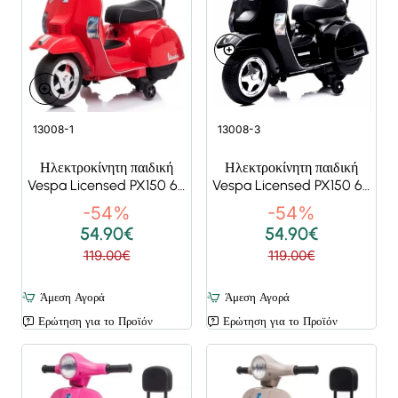
Super Deals
Super Deals
13008-1
13008-3
Ηλεκτροκίνητη παιδική
Ηλεκτροκίνητη παιδική
Vespa Licensed PX150 6V
Vespa Licensed PX150 6V
σε κόκκινο
σε Μαύρο
-54%
-54%
54.90€
54.90€
119.00€
119.00€
Άμεση Αγορά
Άμεση Αγορά
Ερώτηση για το Προϊόν
Ερώτηση για το Προϊόν