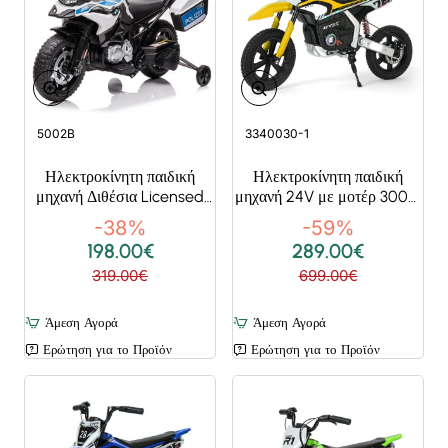
Super Deals
Super Deals
5002B
3340030-1
Ηλεκτροκίνητη παιδική
Ηλεκτροκίνητη παιδική
μηχανή Διθέσια Licensed
μηχανή 24V με μοτέρ 300W
BMW F850 GS Police με
brushless σε κίτρινο χρώμα
-38%
-59%
ελαστικά EVA Λευκή
198.00€
289.00€
319.00€
699.00€
Άμεση Αγορά
Άμεση Αγορά
Ερώτηση για το Προϊόν
Ερώτηση για το Προϊόν