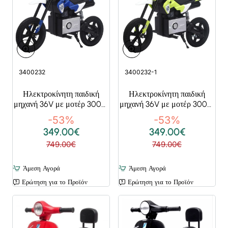
Super Deals
Super Deals
3400232
3400232-1
Ηλεκτροκίνητη παιδική
Ηλεκτροκίνητη παιδική
μηχανή 36V με μοτέρ 300W
μηχανή 36V με μοτέρ 300W
σε μπλε χρώμα
σε πράσινο χρώμα
-53%
-53%
349.00€
349.00€
749.00€
749.00€
Άμεση Αγορά
Άμεση Αγορά
Ερώτηση για το Προϊόν
Ερώτηση για το Προϊόν