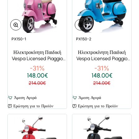
Super Deals
Super Deals
PX150-1
PX150-2
Ηλεκτροκίνητη Παιδική
Ηλεκτροκίνητη Παιδική
Vespa Licensed Piaggio
Vespa Licensed Piaggio
Vintage 12V Ροζ
Vintage 12V Μπλε
-31%
-31%
148.00€
148.00€
214.00€
214.00€
Άμεση Αγορά
Άμεση Αγορά
Ερώτηση για το Προϊόν
Ερώτηση για το Προϊόν