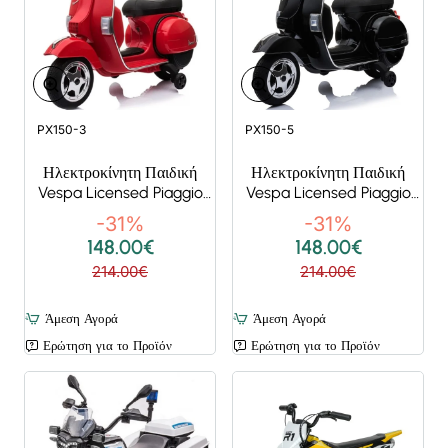
Super Deals
Super Deals
PX150-3
PX150-5
Ηλεκτροκίνητη Παιδική
Ηλεκτροκίνητη Παιδική
Vespa Licensed Piaggio
Vespa Licensed Piaggio
Vintage 12V Κόκκινη
Vintage 12V Μαύρη
-31%
-31%
148.00€
148.00€
214.00€
214.00€
Άμεση Αγορά
Άμεση Αγορά
Ερώτηση για το Προϊόν
Ερώτηση για το Προϊόν