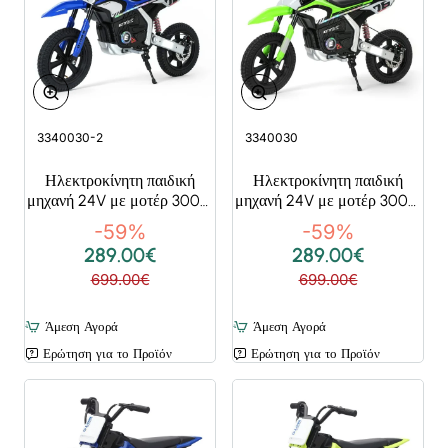
Super Deals
Super Deals
3340030-2
3340030
Ηλεκτροκίνητη παιδική
Ηλεκτροκίνητη παιδική
μηχανή 24V με μοτέρ 300W
μηχανή 24V με μοτέρ 300W
brushless σε μπλε χρώμα
brushless σε πράσινο χρώμα
-59%
-59%
289.00€
289.00€
699.00€
699.00€
Άμεση Αγορά
Άμεση Αγορά
Ερώτηση για το Προϊόν
Ερώτηση για το Προϊόν