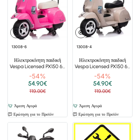
Super Deals
Super Deals
13008-6
13008-4
Ηλεκτροκίνητη παιδική
Ηλεκτροκίνητη παιδική
Vespa Licensed PX150 6V
Vespa Licensed PX150 6V
σε Ροζ
σε μπεζ
-54%
-54%
54.90€
54.90€
119.00€
119.00€
Άμεση Αγορά
Άμεση Αγορά
Ερώτηση για το Προϊόν
Ερώτηση για το Προϊόν